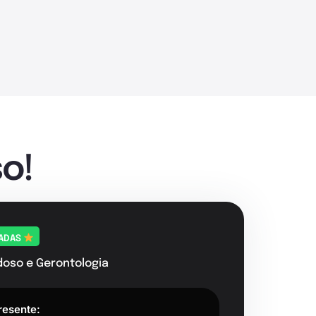
o!
TADAS
doso e Gerontologia
resente: