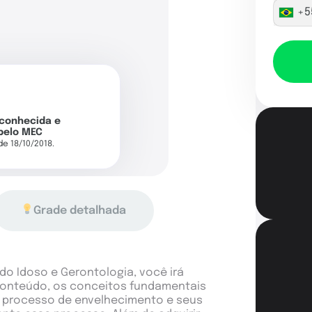
+5
econhecida e
pelo MEC
 de 18/10/2018.
Grade detalhada
o Idoso e Gerontologia, você irá
conteúdo, os conceitos fundamentais
 processo de envelhecimento e seus