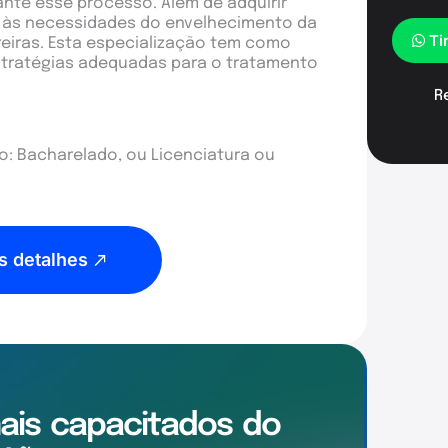
ante esse processo. Além de adquirir
e às necessidades do envelhecimento da
Ti
iras. Esta especialização tem como
tratégias adequadas para o tratamento
R
: Bacharelado, ou Licenciatura ou
s detalhes
mais
capacitados
do