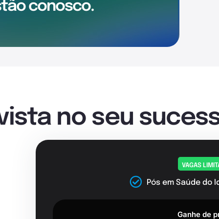
tão conosco.
nvista no seu sucess
VAGAS LIMI
Pós em Saúde do I
Ganhe de p