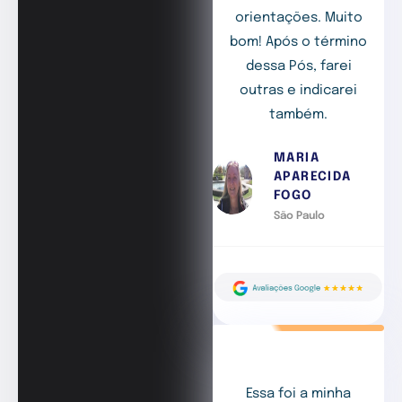
orientações. Muito
bom! Após o término
dessa Pós, farei
outras e indicarei
também.
MARIA
APARECIDA
FOGO
São Paulo
Essa foi a minha