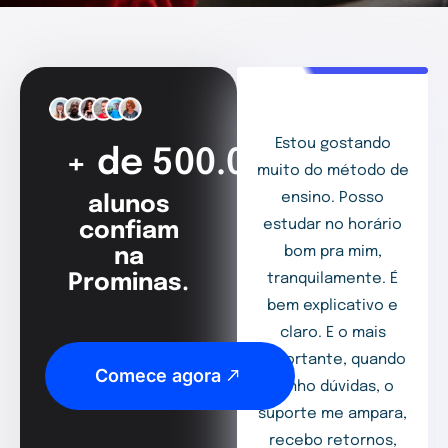
Estou gostando
+ de 500.000
muito do método de
ensino. Posso
alunos
estudar no horário
confiam
bom pra mim,
na
Prominas.
tranquilamente. É
bem explicativo e
claro. E o mais
importante, quando
Comece agora
tenho dúvidas, o
suporte me ampara,
recebo retornos,