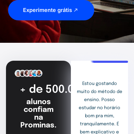
Experimente grátis
Estou gostando
+ de 500.000
muito do método de
ensino. Posso
alunos
estudar no horário
confiam
bom pra mim,
na
Prominas.
tranquilamente. É
bem explicativo e