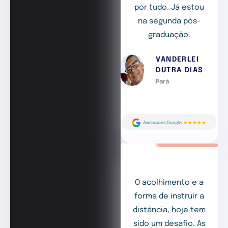
por tudo. Já estou
na segunda pós-
graduação.
VANDERLEI
DUTRA DIAS
Pará
O acolhimento e a
forma de instruir a
distância, hoje tem
sido um desafio. As