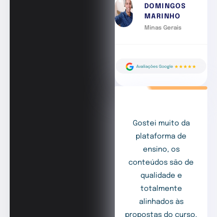
DOMINGOS
MARINHO
Minas Gerais
Gostei muito da
plataforma de
ensino, os
conteúdos são de
qualidade e
totalmente
alinhados às
propostas do curso.