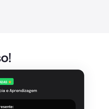
o!
TADAS
cia e Aprendizagem
resente: