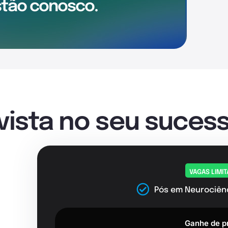
tão conosco.
nvista no seu sucess
VAGAS LIMI
Pós em Neurociên
Ganhe de p