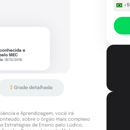
+5
econhecida e
pelo MEC
 de 18/10/2018.
Grade detalhada
ência e Aprendizagem, você irá
conteúdo, sobre o órgão mais complexo
s Estratégias de Ensino pelo Lúdico,