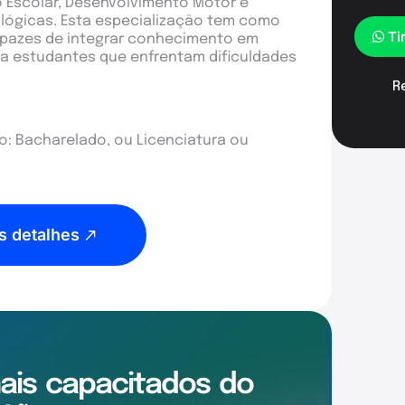
 Escolar, Desenvolvimento Motor e
lógicas. Esta especialização tem como
Ti
apazes de integrar conhecimento em
ra estudantes que enfrentam dificuldades
R
: Bacharelado, ou Licenciatura ou
s detalhes
mais
capacitados
do