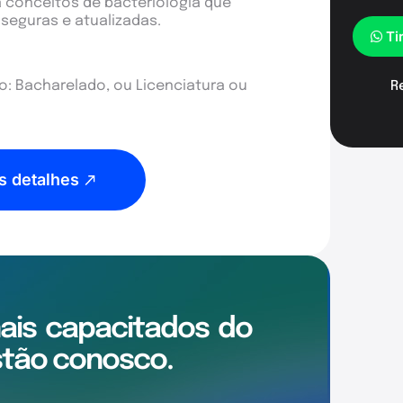
 conceitos de bacteriologia que
eguras e atualizadas.
Ti
: Bacharelado, ou Licenciatura ou
R
s detalhes
mais
capacitados
do
tão conosco.