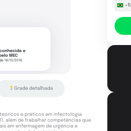
+5
econhecida e
pelo MEC
 de 18/10/2018.
Grade detalhada
teóricos e práticos em infectologia
TI, além de trabalhar competências que
ais em enfermagem de urgência e