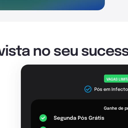
nvista no seu sucess
VAGAS LIMI
Pós em Infecto
Ganhe de p
Segunda Pós Grátis