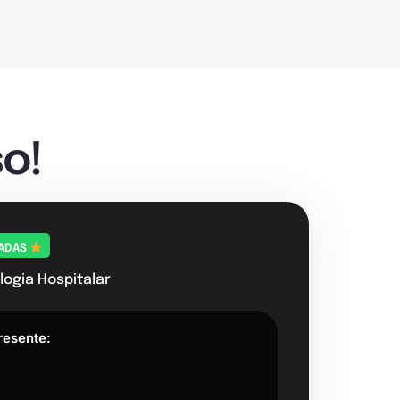
o!
TADAS
logia Hospitalar
resente: