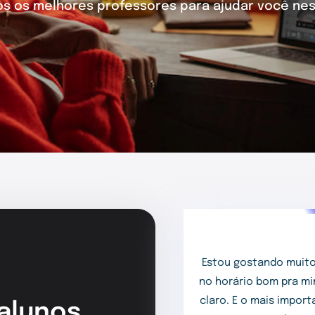
 os melhores professores para ajudar você nes
Estou gostando muito
no horário bom pra mi
claro. E o mais impor
 alunos