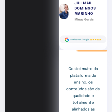
JULIMAR
DOMINGOS
MARINHO
Minas Gerais
Gostei muito da
plataforma de
ensino, os
conteúdos são de
qualidade e
totalmente
alinhados às