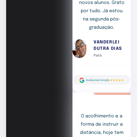
novos alunos. Grato
por tudo. Já estou
na segunda pós-
graduação.
VANDERLEI
DUTRA DIAS
Pará
O acolhimento e a
forma de instruir a
distância, hoje tem