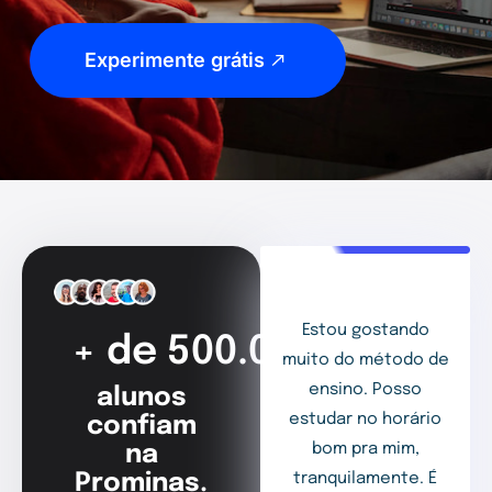
Experimente grátis
Estou gostando
+ de 500.000
muito do método de
ensino. Posso
alunos
estudar no horário
confiam
bom pra mim,
na
Prominas.
tranquilamente. É