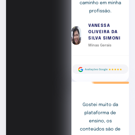
caminho em minha
profissão.
VANESSA
OLIVEIRA DA
SILVA SIMONI
Minas Gerais
Gostei muito da
plataforma de
ensino, os
conteúdos são de