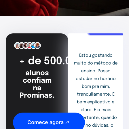
Estou gostando
+ de 500.000
muito do método de
ensino. Posso
alunos
estudar no horário
confiam
bom pra mim,
na
Prominas.
tranquilamente. É
bem explicativo e
claro. E o mais
importante, quando
Comece agora
tenho dúvidas, o