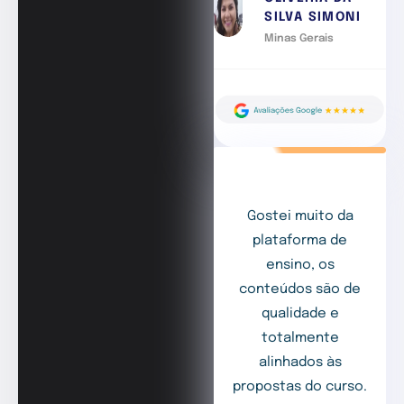
SILVA SIMONI
Minas Gerais
Gostei muito da
plataforma de
ensino, os
conteúdos são de
qualidade e
totalmente
alinhados às
propostas do curso.