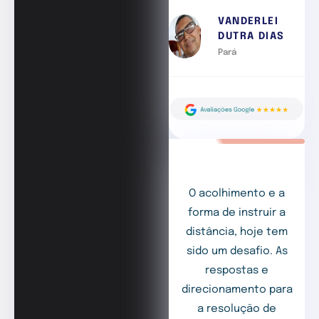
VANDERLEI
DUTRA DIAS
Pará
O acolhimento e a
forma de instruir a
distância, hoje tem
sido um desafio. As
respostas e
direcionamento para
a resolução de