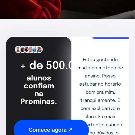
Estou gostando
+ de 500.000
muito do método de
ensino. Posso
alunos
estudar no horário
confiam
bom pra mim,
na
Prominas.
tranquilamente. É
bem explicativo e
claro. E o mais
importante, quando
Comece agora
tenho dúvidas, o