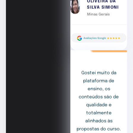
OLIVEIRA DA
SILVA SIMONI
Minas Gerais
Gostei muito da
plataforma de
ensino, os
conteúdos são de
qualidade e
totalmente
alinhados às
propostas do curso.