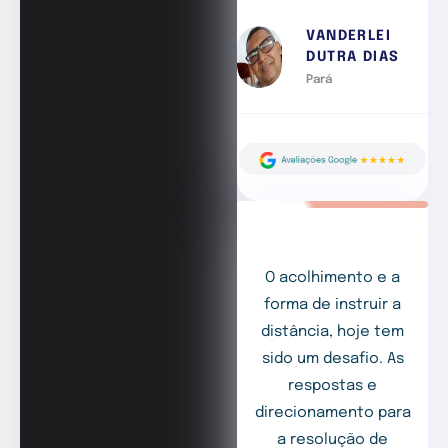
VANDERLEI
DUTRA DIAS
Pará
O acolhimento e a
forma de instruir a
distância, hoje tem
sido um desafio. As
respostas e
direcionamento para
a resolução de