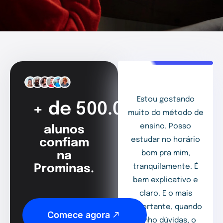
Estou gostando
+ de 500.000
muito do método de
ensino. Posso
alunos
estudar no horário
confiam
bom pra mim,
na
Prominas.
tranquilamente. É
bem explicativo e
claro. E o mais
importante, quando
Comece agora
tenho dúvidas, o