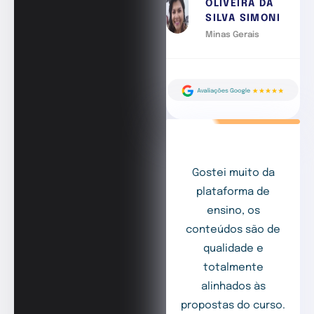
OLIVEIRA DA
SILVA SIMONI
Minas Gerais
Gostei muito da
plataforma de
ensino, os
conteúdos são de
qualidade e
totalmente
alinhados às
propostas do curso.