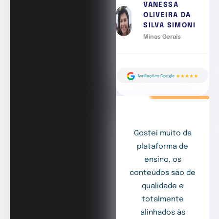
VANESSA
OLIVEIRA DA
SILVA SIMONI
Minas Gerais
Gostei muito da
plataforma de
ensino, os
conteúdos são de
qualidade e
totalmente
alinhados às