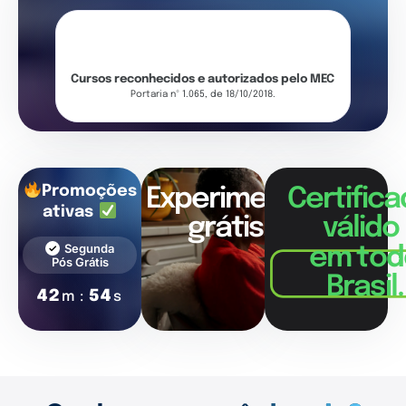
Cursos reconhecidos e autorizados pelo MEC
Portaria nº 1.065, de 18/10/2018.
Promoções
Experimente
Certific
ativas
grátis!
válido
Segunda
em tod
Pós Grátis
Brasil.
42
54
m :
s