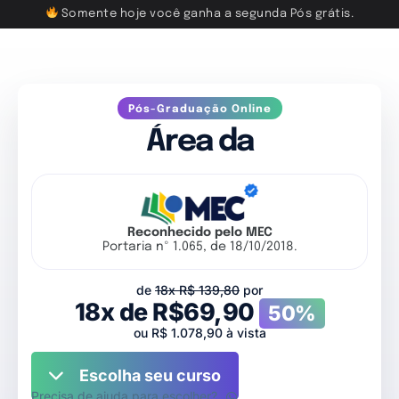
Somente hoje você ganha a segunda Pós grátis.
Pós-Graduação Online
Área da
Reconhecido pelo MEC
Portaria nº 1.065, de 18/10/2018.
de
18x R$ 139,80
por
18x de R$69,90
50%
ou R$ 1.078,90 à vista
Escolha seu curso
Precisa de ajuda para escolher?