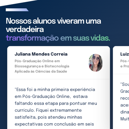
Nossos alunos viveram uma
verdadeira
transformação em suas vidas.
Juliana Mendes Correia
Lui
Pós-Graduação Online em
Pós-
Biossegurança e Biotecnologia
e Pr
Aplicada às Ciências da Saúde
"So
"Essa foi a minha primeira experiência
Gra
em Pós-Graduação Online, estava
rec
faltando essa etapa para pontuar meu
ace
currículo. Fiquei extremamente
din
satisfeita, pois atendeu minhas
Muit
expectativas com conclusão em seis