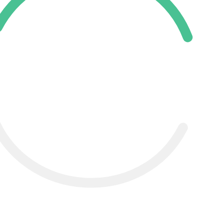
Aprenda de forma guiada e
sem enrolação.
A Faculdade Prominas é uma instituição de
ensino consagrada com mais de
22 anos de
história
, dedicada a transformar a vida das
pessoas através da educação em todo o Brasil.
Mais de
500 mil alunos
já foram formados em
nossos cursos superiores, abrangendo diversas
áreas do conhecimento.
A instituição se destaca por seu alto
investimento em qualidade de ensino, obtendo
notas máximas nas avaliações do MEC
e
comprovando excelência no mercado de
trabalho.