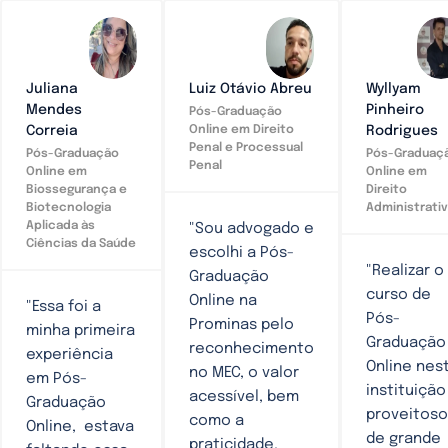
Juliana
Luiz Otávio Abreu
Wyllyam
Mendes
Pinheiro
Pós-Graduação
Correia
Rodrigues
Online em Direito
Penal e Processual
Pós-Graduação
Pós-Graduaç
Penal
Online em
Online em
Biossegurança e
Direito
Biotecnologia
Administrati
Aplicada às
"Sou advogado e
Ciências da Saúde
escolhi a Pós-
"Realizar o
Graduação
curso de
Online na
"Essa foi a
Pós-
Prominas pelo
minha primeira
Graduação
reconhecimento
experiência
Online nes
no MEC, o valor
em Pós-
instituição
acessível, bem
Graduação
proveitoso
como a
Online, estava
de grande
praticidade,