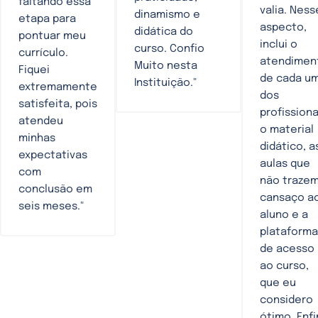
faltando essa
valia. Ness
dinamismo e
etapa para
aspecto,
didática do
pontuar meu
inclui o
curso. Confio
currículo.
atendimen
Muito nesta
Fiquei
de cada u
Instituição."
extremamente
dos
satisfeita, pois
profissiona
atendeu
o material
minhas
didático, a
expectativas
aulas que
com
não traze
conclusão em
cansaço a
seis meses."
aluno e a
plataforma
de acesso
ao curso,
que eu
considero
ótimo. Enfi