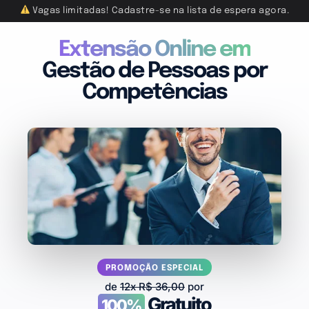
Vagas limitadas! Cadastre-se na lista de espera agora.
Extensão Online em
Gestão de Pessoas por
Competências
PROMOÇÃO ESPECIAL
de
12x R$ 36,00
por
Gratuito
100%