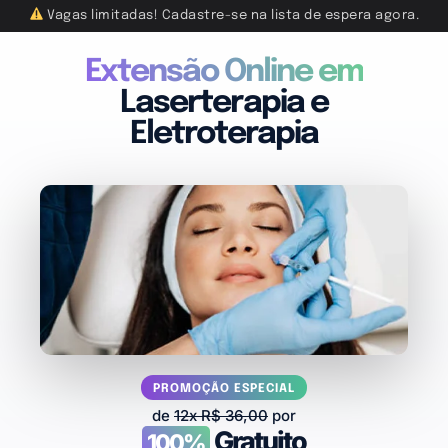
Vagas limitadas! Cadastre-se na lista de espera agora.
Extensão Online em
Laserterapia e
Eletroterapia
PROMOÇÃO ESPECIAL
de
12x R$ 36,00
por
Gratuito
100%