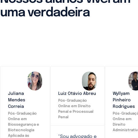
uma verdadeira
transformação em suas
vidas.
Juliana
Luiz Otávio Abreu
Wyllyam
Mendes
Pinheiro
Pós-Graduação
Correia
Rodrigues
Online em Direito
Penal e Processual
Pós-Graduação
Pós-Graduaç
Penal
Online em
Online em
Biossegurança e
Direito
Biotecnologia
Administrati
Aplicada às
"Sou advogado e