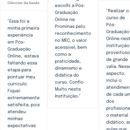
Ciências da Saúde
escolhi a Pós-
"Realizar o
Graduação
curso de
Online na
"Essa foi a
Pós-
Prominas pelo
minha primeira
Graduação
reconhecimento
experiência
Online nes
no MEC, o valor
em Pós-
instituição
acessível, bem
Graduação
proveitoso
como a
Online, estava
de grande
praticidade,
faltando essa
valia. Ness
dinamismo e
etapa para
aspecto,
didática do
pontuar meu
inclui o
curso. Confio
currículo.
atendimen
Muito nesta
Fiquei
de cada u
Instituição."
extremamente
dos
satisfeita, pois
profissiona
atendeu
o material
minhas
didático, a
expectativas
aulas que