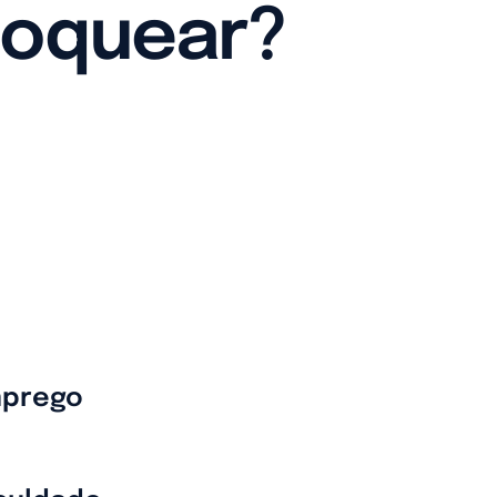
loquear?
mprego