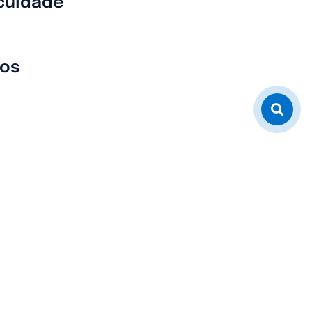
culdade
sos