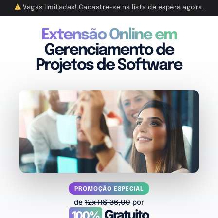
Vagas limitadas! Cadastre-se na lista de espera agora.
Extensão Online em
Gerenciamento de
Projetos de Software
PROMOÇÃO ESPECIAL
de
12x R$ 36,00
por
Gratuito
100%