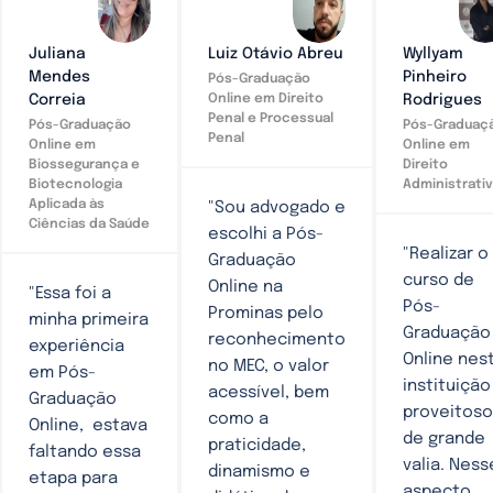
Juliana
Luiz Otávio Abreu
Wyllyam
Mendes
Pinheiro
Pós-Graduação
Correia
Rodrigues
Online em Direito
Penal e Processual
Pós-Graduação
Pós-Graduaç
Penal
Online em
Online em
Biossegurança e
Direito
Biotecnologia
Administrati
Aplicada às
"Sou advogado e
Ciências da Saúde
escolhi a Pós-
"Realizar o
Graduação
curso de
Online na
"Essa foi a
Pós-
Prominas pelo
minha primeira
Graduação
reconhecimento
experiência
Online nes
no MEC, o valor
em Pós-
instituição
acessível, bem
Graduação
proveitoso
como a
Online, estava
de grande
praticidade,
faltando essa
valia. Ness
dinamismo e
etapa para
aspecto,