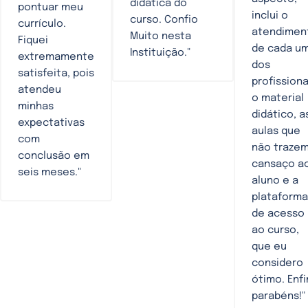
didática do
pontuar meu
inclui o
curso. Confio
currículo.
atendimen
Muito nesta
Fiquei
de cada u
Instituição."
extremamente
dos
satisfeita, pois
profissiona
atendeu
o material
minhas
didático, a
expectativas
aulas que
com
não traze
conclusão em
cansaço a
seis meses."
aluno e a
plataforma
de acesso
ao curso,
que eu
considero
ótimo. Enfi
parabéns!"