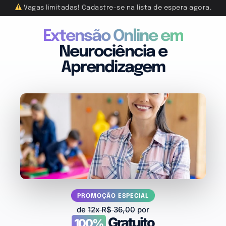
Vagas limitadas! Cadastre-se na lista de espera agora.
Extensão Online em
Neurociência e
Aprendizagem
PROMOÇÃO ESPECIAL
de
12x R$ 36,00
por
Gratuito
100%